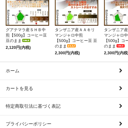
グアテマラ産ＳＨＢ中
タンザニア産ＡＡキリ
タンザニア産
煎【500g】コーヒー豆
マンジャロ中煎
マンジャロ中
豆のまま
【500g】コーヒー豆 豆
【500g】コ
のまま
のまま
2,120円(内税)
2,300円(内税)
2,300円(内税
ホーム
カートを見る
特定商取引法に基づく表記
プライバシーポリシー