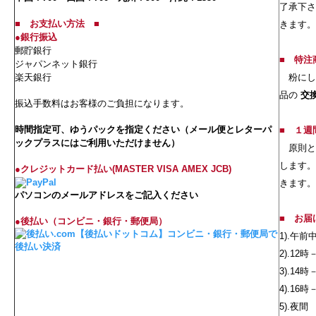
了承下さ
■
お支払い方法
■
きます。
●銀行振込
郵貯銀行
■
特注
ジャパンネット銀行
楽天銀行
粉にし
品の
交
振込手数料はお客様のご負担になります。
時間指定可、ゆうパックを指定ください（メール便とレターパ
■
１週
ックプラスにはご利用いただけません）
原則と
します。
●クレジットカード払い(MASTER VISA AMEX JCB)
きます。
パソコンのメールアドレスをご記入ください
■
お届
●後払い（コンビニ・銀行・郵便局）
1).午前
2).12時
3).14時
4).16時
5).夜間