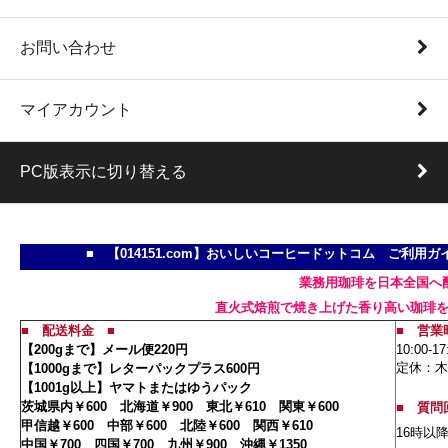
お問い合わせ
マイアカウント
PC版表示に切り替える
■ 【014151.com】おいしいコーヒードットコム ご利
業務用珈琲を日本全国へ
直火式焙煎で焼き上げた香り高い珈琲
■
配送料金
■
■ 営業
【200gまで】メール便220円
10:00-17
定休：木
【1000gまで】レターパックプラス600円
【1001g以上】ヤマトまたはゆうパック
茨城県内￥600 北海道￥900 東北￥610 関東￥600
■
質問
甲信越￥600 中部￥600 北陸￥600 関西￥610
16時以
中国￥700 四国￥700 九州￥900 沖縄￥1350