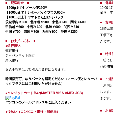
■
配送料金
■
■ 営業
【200gまで】メール便220円
10:00-17
定休：木
【1000gまで】レターパックプラス600円
【1001g以上】ヤマトまたはゆうパック
茨城県内￥600 北海道￥900 東北￥610 関東￥600
■
質問
甲信越￥600 中部￥600 北陸￥600 関西￥610
16時以
中国￥700 四国￥700 九州￥900 沖縄￥1350
了承下さ
■
お支払い方法
■
きます。
●銀行振込
郵貯銀行
■
特注
ジャパンネット銀行
楽天銀行
粉にし
品の
交
振込手数料はお客様のご負担になります。
時間指定可、ゆうパックを指定ください（メール便とレターパ
■
１週
ックプラスにはご利用いただけません）
原則と
します。
●クレジットカード払い(MASTER VISA AMEX JCB)
きます。
パソコンのメールアドレスをご記入ください
■
お届
●後払い（コンビニ・銀行・郵便局）