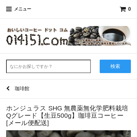
0
メニュー
検索
珈琲館
ホンジュラス SHG 無農薬無化学肥料栽培
Qグレード【生豆500g】珈琲豆コーヒー
[メール便配送]