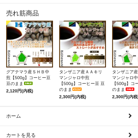
売れ筋商品
グアテマラ産ＳＨＢ中
タンザニア産ＡＡキリ
タンザニア産
煎【500g】コーヒー豆
マンジャロ中煎
マンジャロ中
豆のまま
【500g】コーヒー豆 豆
【500g】コ
のまま
のまま
2,120円(内税)
2,300円(内税)
2,300円(内税
ホーム
カートを見る