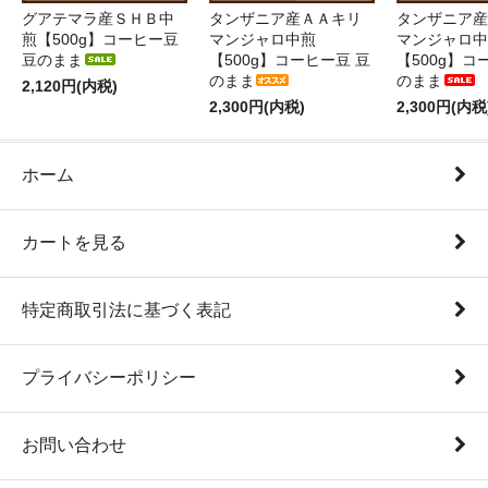
グアテマラ産ＳＨＢ中
タンザニア産ＡＡキリ
タンザニア産
煎【500g】コーヒー豆
マンジャロ中煎
マンジャロ中
豆のまま
【500g】コーヒー豆 豆
【500g】コ
のまま
のまま
2,120円(内税)
2,300円(内税)
2,300円(内税
ホーム
カートを見る
特定商取引法に基づく表記
プライバシーポリシー
お問い合わせ