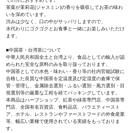
ての方におすすめです。
茶葉が茉莉花(ジャスミン)の香りを吸収してお茶の味わ
いを深めています。
渋みは少なく、口の中がサッパリしますので、
水代わりにゴクゴクとお食事と一緒にお楽しみいただけ
ます。
■中国茶・台湾茶について
中華人民共和国全土と台湾より、食品としての輸入が認
められた安全な原料のみを取り扱っております。
中国茶としての水色・味わい・香り等の社内官能試験に
合格した良質な中国茶を定温度及び定湿度の倉庫で保
管・管理し、金属除去選別・ふるい選別・風力選別・目
視選別等の厳重な工程を経てパッキングしています。
本商品はハーブショップ、紅茶や緑茶専門店、中国茶専
門店、全国有名百貨店、食料品店、バラエティースト
ア、ホテル、レストランやファーストフードの外食産業
等、幅広い業種で使用されている実績をもっておりま
す。