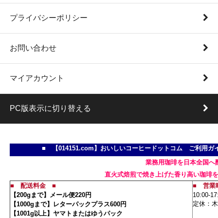
プライバシーポリシー
お問い合わせ
マイアカウント
PC版表示に切り替える
■ 【014151.com】おいしいコーヒードットコム ご利
業務用珈琲を日本全国へ
直火式焙煎で焼き上げた香り高い珈琲
■
配送料金
■
■ 営業
【200gまで】メール便220円
10:00-17
定休：木
【1000gまで】レターパックプラス600円
【1001g以上】ヤマトまたはゆうパック