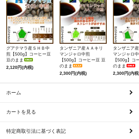
グアテマラ産ＳＨＢ中
タンザニア産ＡＡキリ
タンザニア産
煎【500g】コーヒー豆
マンジャロ中煎
マンジャロ中
豆のまま
【500g】コーヒー豆 豆
【500g】コ
のまま
のまま
2,120円(内税)
2,300円(内税)
2,300円(内税
ホーム
カートを見る
特定商取引法に基づく表記