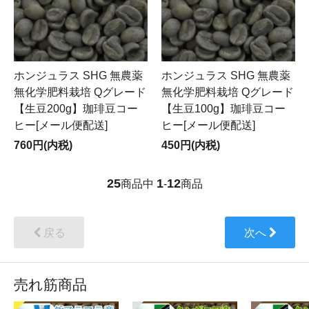
ホンジュラス SHG 無農薬
ホンジュラス SHG 無農薬
無化学肥料栽培 Qグレード
無化学肥料栽培 Qグレード
【生豆200g】珈琲豆コー
【生豆100g】珈琲豆コー
ヒー[メール便配送]
ヒー[メール便配送]
760円(内税)
450円(内税)
25
1
12
商品中
-
商品
戻る
次へ
売れ筋商品