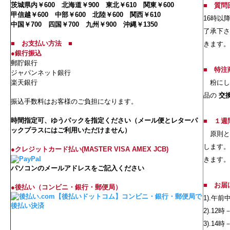
茨城県内￥600 北海道￥900 東北￥610 関東￥600
■
質問
甲信越￥600 中部￥600 北陸￥600 関西￥610
16時以
中国￥700 四国￥700 九州￥900 沖縄￥1350
了承下さ
■
お支払い方法
■
きます。
●銀行振込
郵貯銀行
■
特注
ジャパンネット銀行
楽天銀行
粉にし
品の
交
振込手数料はお客様のご負担になります。
時間指定可、ゆうパックを指定ください（メール便とレターパ
■
１週
ックプラスにはご利用いただけません）
原則と
します。
●クレジットカード払い(MASTER VISA AMEX JCB)
きます。
パソコンのメールアドレスをご記入ください
■
お届
●後払い（コンビニ・銀行・郵便局）
1).午前
2).12時
3).14時